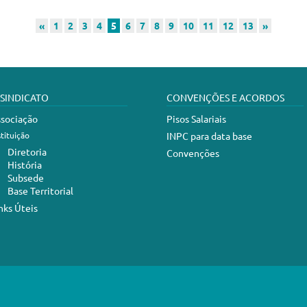
«
1
2
3
4
5
6
7
8
9
10
11
12
13
»
 SINDICATO
CONVENÇÕES E ACORDOS
sociação
Pisos Salariais
stituição
INPC para data base
Diretoria
Convenções
História
Subsede
Base Territorial
nks Úteis
abelecimentos de Serviços de Saúde de Criciúma e Região