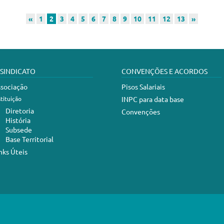
«
1
2
3
4
5
6
7
8
9
10
11
12
13
»
 SINDICATO
CONVENÇÕES E ACORDOS
sociação
Pisos Salariais
stituição
INPC para data base
Diretoria
Convenções
História
Subsede
Base Territorial
nks Úteis
abelecimentos de Serviços de Saúde de Criciúma e Região