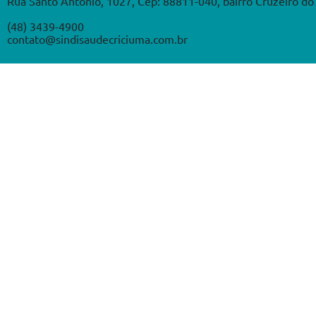
Rua Santo Antônio, 1027, Cep: 88811-040, bairro Cruzeiro do 
(48) 3439-4900
contato@sindisaudecriciuma.com.br