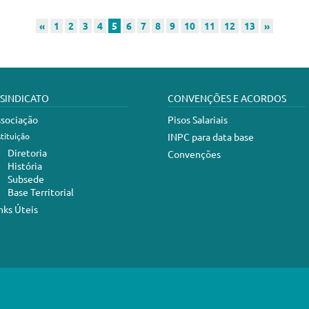
«
1
2
3
4
5
6
7
8
9
10
11
12
13
»
 SINDICATO
CONVENÇÕES E ACORDOS
sociação
Pisos Salariais
stituição
INPC para data base
Diretoria
Convenções
História
Subsede
Base Territorial
nks Úteis
abelecimentos de Serviços de Saúde de Criciúma e Região