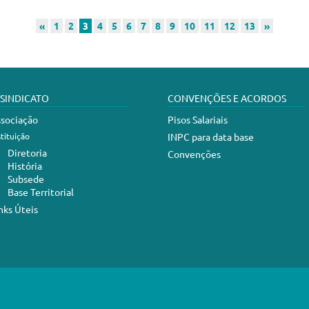
«
1
2
3
4
5
6
7
8
9
10
11
12
13
»
 SINDICATO
CONVENÇÕES E ACORDOS
sociação
Pisos Salariais
stituição
INPC para data base
Diretoria
Convenções
História
Subsede
Base Territorial
nks Úteis
abelecimentos de Serviços de Saúde de Criciúma e Região