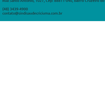
Rua Santo Antônio, 1027, Cep: 88811-040, bairro Cruzeiro do 
(48) 3439-4900
contato@sindisaudecriciuma.com.br