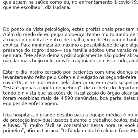
que atuam na saúde como eu, no enfrentamento à covid-19. F
que me escolheu”, diz Luciana.
Do ponto de vista psicológico, estes profissionais precisam
Além do medo de eu pegar a doença, tenho muito medo de tran
a roupa no quintal e entro de toalha, vou direto para o ban
explica. Para minimizar ao máximo a possibilidade de que al
presença do sogro idoso— sua família adotou uma versão ra
nenhum. “Me afeta demais psicologicamente não poder abraça
não dar mais beijo nele, mas fica agoniado com isso tudo, ain
Estar o dia inteiro cercado por pacientes com uma doença
levantamento feito pelo Cofen e divulgado na segunda-feira 
covid-19, e 57 morreram pela doença ou em casos suspeitos
“Esta é apenas a ponta do iceberg”, diz o chefe do departam
tendo em vista que as ações de fiscalização do órgão alcanç
foram recebidas mais de 4.590 denúncias, boa parte delas r
equipes de enfermagem.
Nos hospitais, o grande desafio para a equipe médica é no
de proteção individual usados durante o trabalho: óculos, má
e luvas. “É muito fácil se contaminar nessa hora se você
primeiro”, afirma Luciana. “O fundamental é calma e foco. Mas