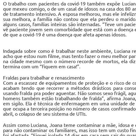
O trabalho com pacientes da covid-19 também expõe Luciana
que mexeu comigo, o de um casal de idosos na casa dos 80 a
de tratamento intensivo. A esposa melhorou, mas ele infeli
sua melhora, a família não contou que ela perdeu o marido
alguns casos, famílias inteiras são internadas. “Teve um pa
vê paciente jovem sem comorbidade que está com a doença e
de que a covid-19 é uma doença que afeta apenas idosos.
Indagada sobre como é trabalhar neste ambiente, Luciana r
acho que estou num filme, mas tento fazer o meu melhor para
na cidade mesmo com o número recorde de mortos, ela diz 
termina com um “fiquem em casa!”.
Fraldas para trabalhar e renascimento
Com a escassez de equipamentos de proteção e o risco de c
acabam tendo que recorrer a métodos drásticos para conse
usando fralda pra poder aguentar. Não somos sexo frágil, ag
homens também estão trabalhando de fralda”, afirma Joana,
em sigilo. Ela é técnica de enfermagem em uma unidade de 
que ocupa a terceira posição no número de casos confirmados
abril, o colapso de seu sistema de UTIs.
Assim como Luciana, Joana teme contaminar a mãe, idosa e ca
para não contaminar os familiares, mas isso tem um custo fina
foi afastada. “Fiquei isolada 14 dias em casa sem sair do q