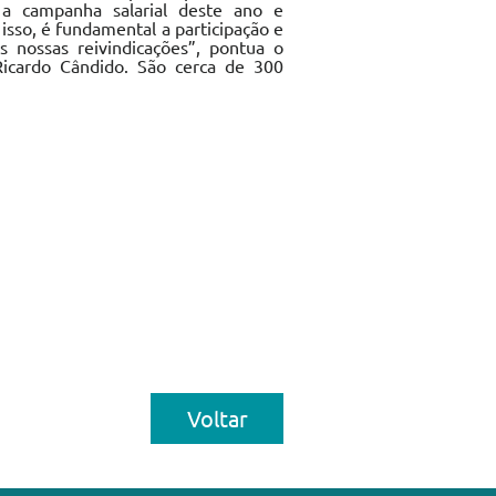
 a campanha salarial deste ano e
 isso, é fundamental a participação e
s nossas reivindicações”, pontua o
Ricardo Cândido. São cerca de 300
Galeria de 
Voltar