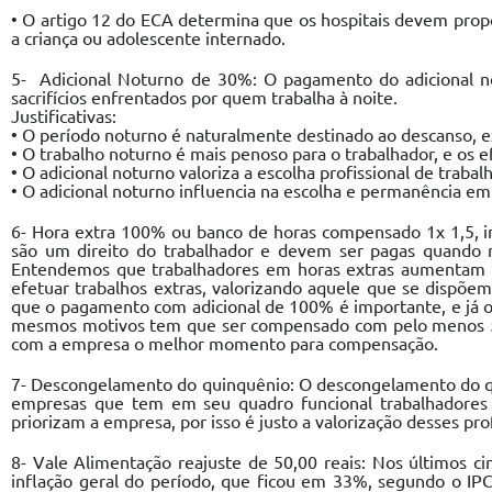
• O artigo 12 do ECA determina que os hospitais devem pro
a criança ou adolescente internado.
5- Adicional Noturno de 30%: O pagamento do adicional no
sacrifícios enfrentados por quem trabalha à noite.
Justificativas:
• O período noturno é naturalmente destinado ao descanso, ex
• O trabalho noturno é mais penoso para o trabalhador, e os 
• O adicional noturno valoriza a escolha profissional de trabalh
• O adicional noturno influencia na escolha e permanência 
6- Hora extra 100% ou banco de horas compensado 1x 1,5, i
são um direito do trabalhador e devem ser pagas quando r
Entendemos que trabalhadores em horas extras aumentam o
efetuar trabalhos extras, valorizando aquele que se dispõe
que o pagamento com adicional de 100% é importante, e já o
mesmos motivos tem que ser compensado com pelo menos 50
com a empresa o melhor momento para compensação.
7- Descongelamento do quinquênio: O descongelamento do qu
empresas que tem em seu quadro funcional trabalhadore
priorizam a empresa, por isso é justo a valorização desses p
8- Vale Alimentação reajuste de 50,00 reais: Nos últimos c
inflação geral do período, que ficou em 33%, segundo o IPC