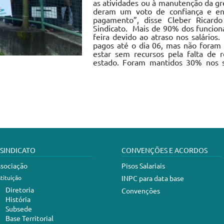
as atividades ou à manutenção da gre
deram um voto de confiança e en
pagamento”, disse Cleber Ricardo
Sindicato. Mais de 90% dos funcioná
feira devido ao atraso nos salário
pagos até o dia 06, mas não foram d
estar sem recursos pela falta de 
estado. Foram mantidos 30% nos s
 SINDICATO
CONVENÇÕES E ACORDOS
sociação
Pisos Salariais
stituição
INPC para data base
Diretoria
Convenções
História
Subsede
Base Territorial