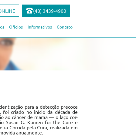
ONLINE
(48) 3439-4900
os
Ofícios
Informativos
Contato
ientização para a detecção precoce
foi criado no início da década de
ão ao câncer de mama — o laço cor-
ção Susan G. Komen for the Cure e
meira Corrida pela Cura, realizada em
omovida anualmente.