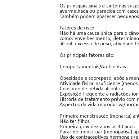
Os principais sinais e sintomas sus
avermelhada ou parecida com casca 
Também podem aparecer pequenos nó
Fatores de risco
Não há uma causa única para o cânc
como: envelhecimento, determinant
álcool, excesso de peso, atividade fí
Os principais fatores são:
Comportamentais/Ambientais
Obesidade e sobrepeso, após a me
Atividade física insuficiente (meno
Consumo de bebida alcoólica
Exposição frequente a radiações io
História de tratamento prévio com r
Aspectos da vida reprodutiva/horm
Primeira menstruação (menarca) an
Não ter filhos
Primeira gravidez após os 30 anos
Parar de menstruar (menopausa) ap
Uso de contraceptivos hormonais (e