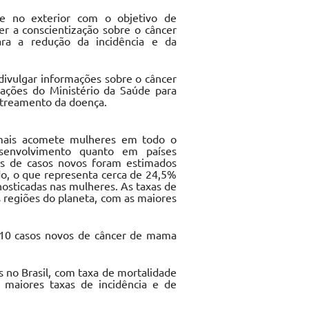
 e no exterior com o objetivo de
r a conscientização sobre o câncer
ra a redução da incidência e da
divulgar informações sobre o câncer
ações do Ministério da Saúde para
streamento da doença.
mais acomete mulheres em todo o
envolvimento quanto em países
es de casos novos foram estimados
o, o que representa cerca de 24,5%
nosticadas nas mulheres. As taxas de
s regiões do planeta, com as maiores
.610 casos novos de câncer de mama
no Brasil, com taxa de mortalidade
s maiores taxas de incidência e de