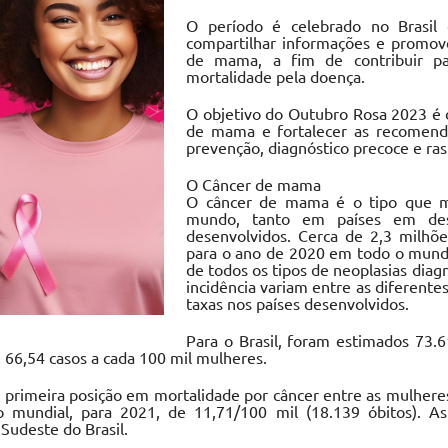
O período é celebrado no Brasil
compartilhar informações e promove
de mama, a fim de contribuir pa
mortalidade pela doença.
O objetivo do Outubro Rosa 2023 é 
de mama e fortalecer as recomend
prevenção, diagnóstico precoce e ra
O Câncer de mama
O câncer de mama é o tipo que 
mundo, tanto em países em des
desenvolvidos. Cerca de 2,3 milhõ
para o ano de 2020 em todo o mund
de todos os tipos de neoplasias diag
incidência variam entre as diferente
taxas nos países desenvolvidos.
Para o Brasil, foram estimados 73
66,54 casos a cada 100 mil mulheres.
rimeira posição em mortalidade por câncer entre as mulheres 
o mundial, para 2021, de 11,71/100 mil (18.139 óbitos). A
Sudeste do Brasil.