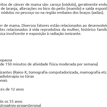
peitos de câncer de mama são: caroço (nódulo), geralmente endu
de laranja, alterações no bico do peito (mamilo) e saída espon
dulos no pescoço ou na região embaixo dos braços (axilas).
er de mama. Diversos fatores estão relacionados ao desenvolv
es relacionados à vida reprodutiva da mulher, histórico fami
sica insuficente e exposição à radiação ionizante.
nopausa
s de 150 minutos de atividade física moderada por semana)
nizantes (Raios-X, tomografia computadorizada, mamografia etc.
adioterapia no tórax
onais
tes de 12 anos
ós os 55 anos
strogênio-progesterona)