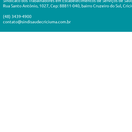
Sindicato dos Trabalhadores em Estabelecimentos de Serviços de Saú
Rua Santo Antônio, 1027, Cep: 88811-040, bairro Cruzeiro do Sul, Cric
(48) 3439-4900
contato@sindisaudecriciuma.com.br