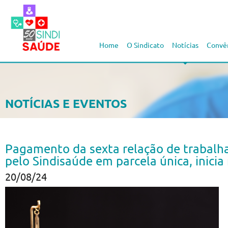
Home
O Sindicato
Notícias
Convê
NOTÍCIAS E EVENTOS
Pagamento da sexta relação de trabalha
pelo Sindisaúde em parcela única, inicia
20/08/24