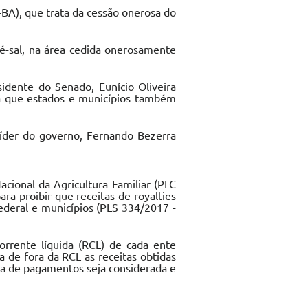
-BA), que trata da cessão onerosa do
ré-sal, na área cedida onerosamente
sidente do Senado, Eunício Oliveira
ra que estados e municípios também
íder do governo, Fernando Bezerra
cional da Agricultura Familiar (PLC
a proibir que receitas de royalties
Federal e municípios (PLS 334/2017 -
rente líquida (RCL) de cada ente
 de fora da RCL as receitas obtidas
lha de pagamentos seja considerada e