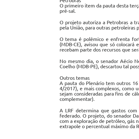
Petrobras
O primeiro item da pauta desta terç
pré-sal.
O projeto autoriza a Petrobras a t
pela União, para outras petroleiras p
O tema é polêmico e enfrenta forte
(MDB-CE), avisou que só colocará 
recebam parte dos recursos que ser
No mesmo dia, o senador Aécio Ne
Coelho (MDB-PE), descartou tal poss
Outros temas
A pauta do Plenário tem outros 16 
4/2017), e mais complexos, como um
sejam consideradas para fins de cál
complementar).
A LRF determina que gastos com a
federado. O projeto, do senador Da
com a exploração de petróleo, gás n
extrapole o percentual máximo da R