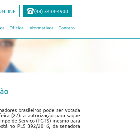
ONLINE
(48) 3439-4900
os
Ofícios
Informativos
Contato
são
hadores brasileiros pode ser votada
eira (27): a autorização para saque
Tempo de Serviço (FGTS) mesmo para
está no PLS 392/2016, da senadora