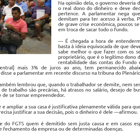
Na opinião dela, o governo deveria d
o real dono do dinheiro e deve dec
pertence. A parlamentar nega que
demitam para ter acesso à verba. 
de grave crise econômica, poucos s
em troca de sacar todo o fundo.
— É chegada a hora de entenderm
basta à ideia equivocada de que dev
sabe melhor o que fazer com os se
proprietário, que é o legítimo dono
rentabilidade das contas do Fundo 
Central] mais 3% de juros ao ano, tem permanecido aba
isse a parlamentar em recente discurso na tribuna do Plenário
também lembrou que, quando o trabalhador se demite, nem sem
 de trabalho são precárias, há atrasos no salário, desejo de b
e de se tornar empreendedor.
 ampliar a sua casa é justificativa plenamente válida para qu
recisa justificar a sua decisão, pois o dinheiro é dele —afirmou.
ue do FGTS quem é demitido sem justa causa e em casos espe
 de fechamento da empresa ou de determinadas doenças.