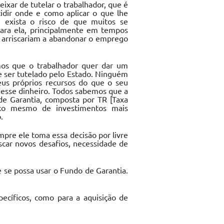
eixar de tutelar o trabalhador, que é
idir onde e como aplicar o que lhe
 exista o risco de que muitos se
Para ela, principalmente em tempos
e arriscariam a abandonar o emprego
os que o trabalhador quer dar um
e ser tutelado pelo Estado. Ninguém
us próprios recursos do que o seu
 desse dinheiro. Todos sabemos que a
de Garantia, composta por TR [Taxa
ixo mesmo de investimentos mais
.
pre ele toma essa decisão por livre
uscar novos desafios, necessidade de
e se possa usar o Fundo de Garantia.
cíficos, como para a aquisição de