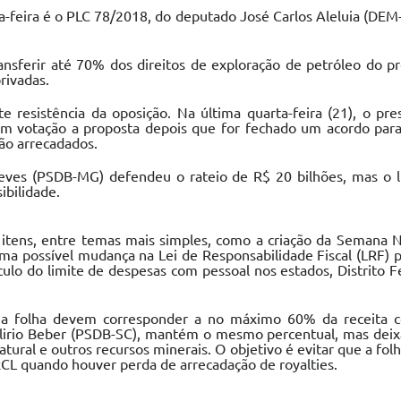
a-feira é o PLC 78/2018, do deputado José Carlos Aleluia (DEM
ransferir até 70% dos direitos de exploração de petróleo do p
rivadas.
 resistência da oposição. Na última quarta-feira (21), o pre
em votação a proposta depois que for fechado um acordo pa
ão arrecadados.
ves (PSDB-MG) defendeu o rateio de R$ 20 bilhões, mas o l
ibilidade.
itens, entre temas mais simples, como a criação da Semana Na
a possível mudança na Lei de Responsabilidade Fiscal (LRF) par
culo do limite de despesas com pessoal nos estados, Distrito 
 folha devem corresponder a no máximo 60% da receita cor
lirio Beber (PSDB-SC), mantém o mesmo percentual, mas deixa
atural e outros recursos minerais. O objetivo é evitar que a fo
CL quando houver perda de arrecadação de royalties.