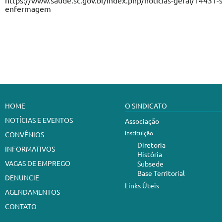
https://www.saude.sc.gov.br/index.php/noticias-geral/14431-
enfermagem
HOME
O SINDICATO
NOTÍCIAS E EVENTOS
Associação
Instituição
CONVÊNIOS
Diretoria
INFORMATIVOS
História
VAGAS DE EMPREGO
Subsede
Base Territorial
DENUNCIE
Links Úteis
AGENDAMENTOS
CONTATO