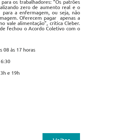
 para os trabalhadores: “Os patrões
alizando zero de aumento real e o
e para a enfermagem, ou seja, não
ermagem. Oferecem pagar apenas a
o vale alimentação”, critica Cleber.
aúde fechou o Acordo Coletivo com o
s 08 às 17 horas
16:30
13h e 19h