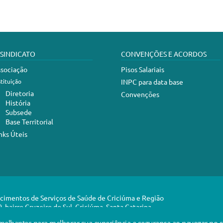
 SINDICATO
CONVENÇÕES E ACORDOS
sociação
Pisos Salariais
stituição
INPC para data base
Diretoria
Convenções
História
Subsede
Base Territorial
nks Úteis
ecimentos de Serviços de Saúde de Criciúma e Região
 bairro Cruzeiro do Sul, Criciúma, Santa Catarina