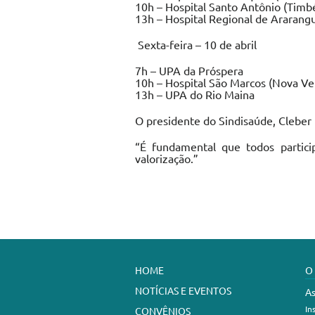
10h – Hospital Santo Antônio (Timbé
13h – Hospital Regional de Ararang
Sexta-feira – 10 de abril
7h – UPA da Próspera
10h – Hospital São Marcos (Nova V
13h – UPA do Rio Maina
O presidente do Sindisaúde, Cleber 
“É fundamental que todos partici
valorização.”
HOME
O
NOTÍCIAS E EVENTOS
As
In
CONVÊNIOS