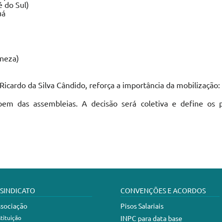
 do Sul)
uá
eneza)
Ricardo da Silva Cândido, reforça a importância da mobilização:
pem das assembleias. A decisão será coletiva e define os 
 SINDICATO
CONVENÇÕES E ACORDOS
sociação
Pisos Salariais
stituição
INPC para data base