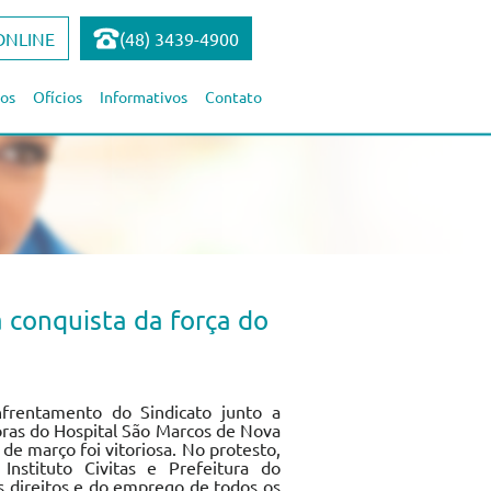
ONLINE
(48) 3439-4900
os
Ofícios
Informativos
Contato
 conquista da força do
frentamento do Sindicato junto a
oras do Hospital São Marcos de Nova
 de março foi vitoriosa. No protesto,
 Instituto Civitas e Prefeitura do
s direitos e do emprego de todos os